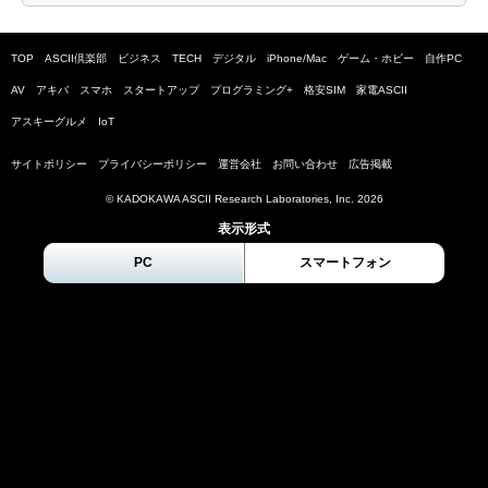
TOP
ASCII倶楽部
ビジネス
TECH
デジタル
iPhone/Mac
ゲーム・ホビー
自作PC
AV
アキバ
スマホ
スタートアップ
プログラミング+
格安SIM
家電ASCII
アスキーグルメ
IoT
サイトポリシー
プライバシーポリシー
運営会社
お問い合わせ
広告掲載
© KADOKAWA ASCII Research Laboratories, Inc.
2026
表示形式
PC
スマートフォン