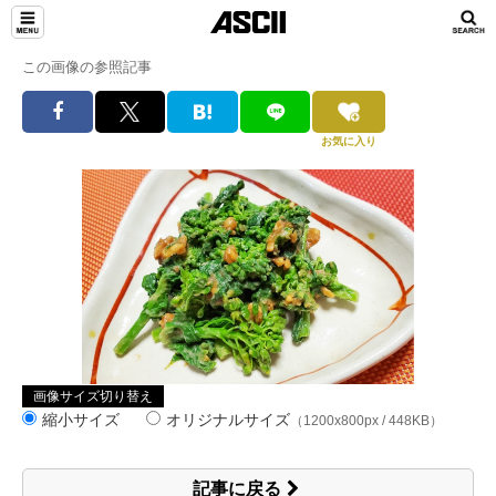
この画像の参照記事
お気に入り
画像サイズ切り替え
縮小サイズ
オリジナルサイズ
（1200x800px / 448KB）
記事に戻る