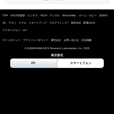
TOP
ASCII倶楽部
ビジネス
TECH
デジタル
iPhone/Mac
ゲーム・ホビー
自作PC
AV
アキバ
スマホ
スタートアップ
プログラミング+
格安SIM
家電ASCII
アスキーグルメ
IoT
サイトポリシー
プライバシーポリシー
運営会社
お問い合わせ
広告掲載
© KADOKAWA ASCII Research Laboratories, Inc.
2026
表示形式
PC
スマートフォン