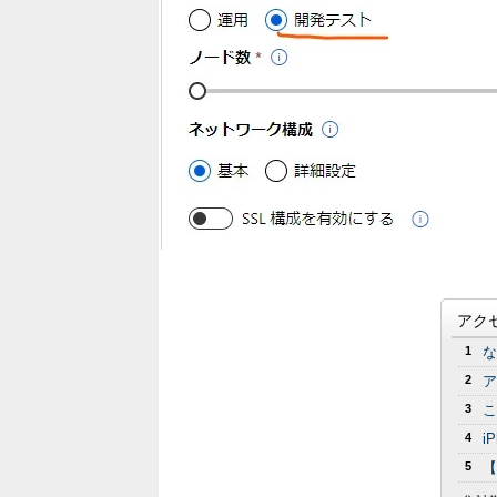
アク
1
な
2
ア
3
こ
4
i
5
【