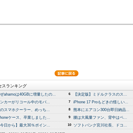
セスランキング
ぜahamoは40GBに増量したの...
6
【決定版】ミドルクラスのス...
ンカーがリコール中のモバ...
7
iPhone 17 Proもどきの怪しい...
のスマホクーラー、めっち...
8
熊本にエアコン300台即日納品...
Phoneケース、卒業しました...
9
腰は大風量ファン、背中はペ...
今日から】最大30％ポイン...
10
ソフトバンク宮川社長、ドコ...