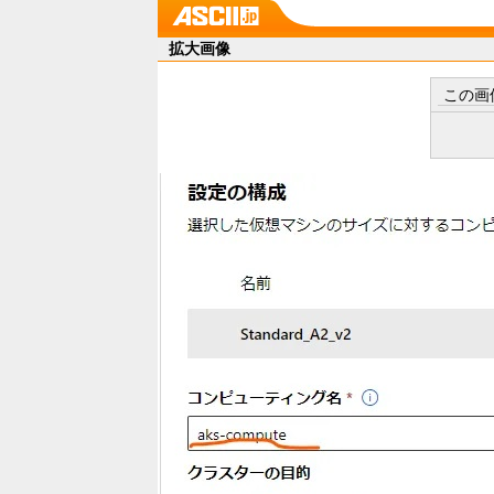
拡大画像
この画