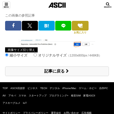
この画像の参照記事
お気に入り
画像サイズ切り替え
縮小サイズ
オリジナルサイズ
（1200x800px / 448KB）
記事に戻る
TOP
ASCII倶楽部
ビジネス
TECH
デジタル
iPhone/Mac
ゲーム・ホビー
自作PC
AV
アキバ
スマホ
スタートアップ
プログラミング+
格安SIM
家電ASCII
アスキーグルメ
IoT
サイトポリシー
プライバシーポリシー
運営会社
お問い合わせ
広告掲載