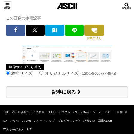
この画像の参照記事
お気に入り
画像サイズ切り替え
縮小サイズ
オリジナルサイズ
（1200x800px / 448KB）
記事に戻る
TOP
ASCII倶楽部
ビジネス
TECH
デジタル
iPhone/Mac
ゲーム・ホビー
自作PC
AV
アキバ
スマホ
スタートアップ
プログラミング+
格安SIM
家電ASCII
アスキーグルメ
IoT