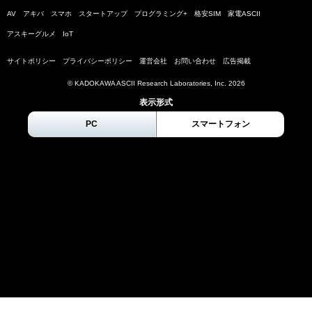
AV
アキバ
スマホ
スタートアップ
プログラミング+
格安SIM
家電ASCII
アスキーグルメ
IoT
サイトポリシー
プライバシーポリシー
運営会社
お問い合わせ
広告掲載
© KADOKAWA ASCII Research Laboratories, Inc.
2026
表示形式
PC
スマートフォン