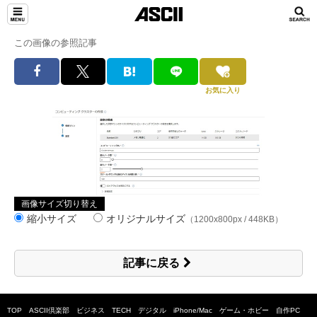
この画像の参照記事
お気に入り
画像サイズ切り替え
縮小サイズ
オリジナルサイズ
（1200x800px / 448KB）
記事に戻る
TOP
ASCII倶楽部
ビジネス
TECH
デジタル
iPhone/Mac
ゲーム・ホビー
自作PC