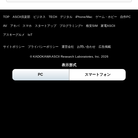
TOP
ASCII倶楽部
ビジネス
TECH
デジタル
iPhone/Mac
ゲーム・ホビー
自作PC
AV
アキバ
スマホ
スタートアップ
プログラミング+
格安SIM
家電ASCII
アスキーグルメ
IoT
サイトポリシー
プライバシーポリシー
運営会社
お問い合わせ
広告掲載
© KADOKAWA ASCII Research Laboratories, Inc.
2026
表示形式
PC
スマートフォン