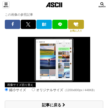
この画像の参照記事
お気に入り
画像サイズ切り替え
縮小サイズ
オリジナルサイズ
（1200x800px / 448KB）
記事に戻る