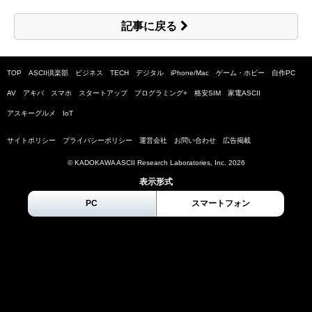
記事に戻る
TOP
ASCII倶楽部
ビジネス
TECH
デジタル
iPhone/Mac
ゲーム・ホビー
自作PC
AV
アキバ
スマホ
スタートアップ
プログラミング+
格安SIM
家電ASCII
アスキーグルメ
IoT
サイトポリシー
プライバシーポリシー
運営会社
お問い合わせ
広告掲載
© KADOKAWA ASCII Research Laboratories, Inc.
2026
表示形式
PC
スマートフォン