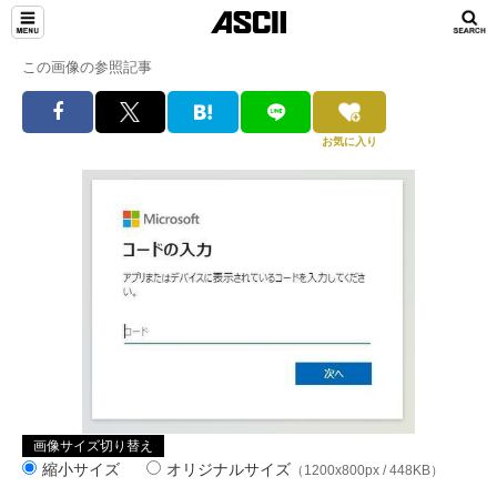
この画像の参照記事
お気に入り
画像サイズ切り替え
縮小サイズ
オリジナルサイズ
（1200x800px / 448KB）