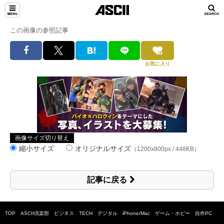
この画像の参照記事
お気に入り
画像サイズ切り替え
縮小サイズ
オリジナルサイズ
（1200x800px / 448KB）
記事に戻る
TOP
ASCII倶楽部
ビジネス
TECH
デジタル
iPhone/Mac
ゲーム・ホビー
自作PC