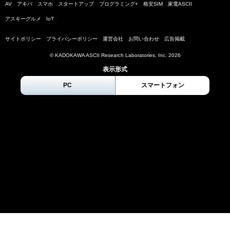
AV
アキバ
スマホ
スタートアップ
プログラミング+
格安SIM
家電ASCII
アスキーグルメ
IoT
サイトポリシー
プライバシーポリシー
運営会社
お問い合わせ
広告掲載
© KADOKAWA ASCII Research Laboratories, Inc.
2026
表示形式
PC
スマートフォン