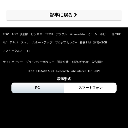
記事に戻る
TOP
ASCII倶楽部
ビジネス
TECH
デジタル
iPhone/Mac
ゲーム・ホビー
自作PC
AV
アキバ
スマホ
スタートアップ
プログラミング+
格安SIM
家電ASCII
アスキーグルメ
IoT
サイトポリシー
プライバシーポリシー
運営会社
お問い合わせ
広告掲載
© KADOKAWA ASCII Research Laboratories, Inc.
2026
表示形式
PC
スマートフォン