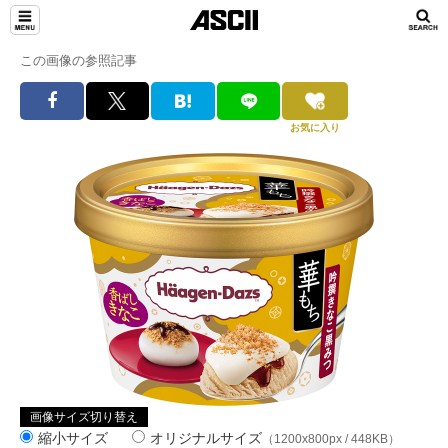
この画像の参照記事
お気に入り
画像サイズ切り替え
縮小サイズ
オリジナルサイズ
（1200x800px / 448KB）