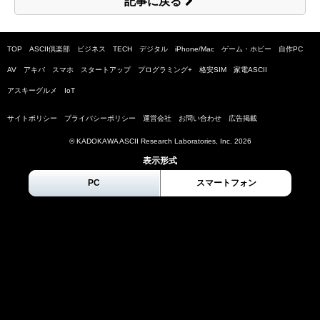
記事に戻る
TOP
ASCII倶楽部
ビジネス
TECH
デジタル
iPhone/Mac
ゲーム・ホビー
自作PC
AV
アキバ
スマホ
スタートアップ
プログラミング+
格安SIM
家電ASCII
アスキーグルメ
IoT
サイトポリシー
プライバシーポリシー
運営会社
お問い合わせ
広告掲載
© KADOKAWA ASCII Research Laboratories, Inc.
2026
表示形式
PC
スマートフォン