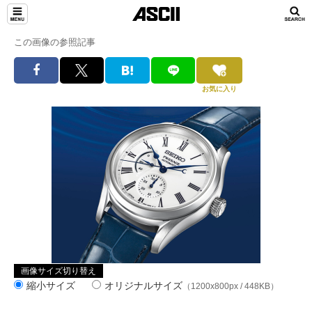
この画像の参照記事
お気に入り
画像サイズ切り替え
縮小サイズ
オリジナルサイズ
（1200x800px / 448KB）