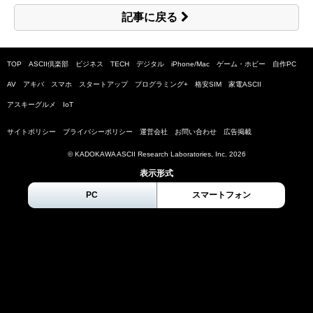
記事に戻る
TOP
ASCII倶楽部
ビジネス
TECH
デジタル
iPhone/Mac
ゲーム・ホビー
自作PC
AV
アキバ
スマホ
スタートアップ
プログラミング+
格安SIM
家電ASCII
アスキーグルメ
IoT
サイトポリシー
プライバシーポリシー
運営会社
お問い合わせ
広告掲載
© KADOKAWA ASCII Research Laboratories, Inc.
2026
表示形式
PC
スマートフォン