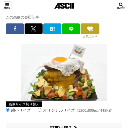
この画像の参照記事
お気に入り
画像サイズ切り替え
縮小サイズ
オリジナルサイズ
（1200x800px / 448KB）