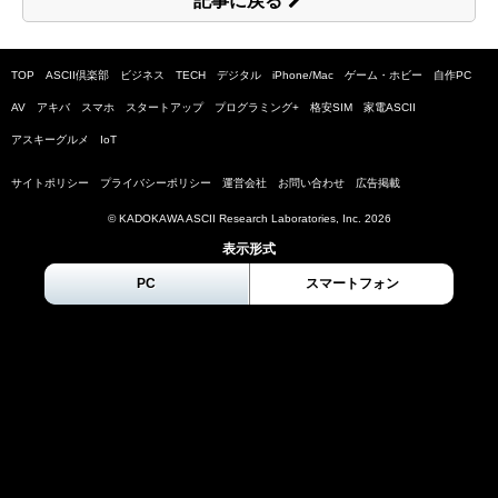
記事に戻る
TOP
ASCII倶楽部
ビジネス
TECH
デジタル
iPhone/Mac
ゲーム・ホビー
自作PC
AV
アキバ
スマホ
スタートアップ
プログラミング+
格安SIM
家電ASCII
アスキーグルメ
IoT
サイトポリシー
プライバシーポリシー
運営会社
お問い合わせ
広告掲載
© KADOKAWA ASCII Research Laboratories, Inc.
2026
表示形式
PC
スマートフォン