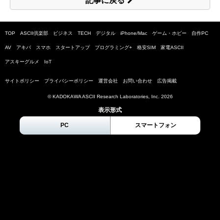
記事に戻る
TOP
ASCII倶楽部
ビジネス
TECH
デジタル
iPhone/Mac
ゲーム・ホビー
自作PC
AV
アキバ
スマホ
スタートアップ
プログラミング+
格安SIM
家電ASCII
アスキーグルメ
IoT
サイトポリシー
プライバシーポリシー
運営会社
お問い合わせ
広告掲載
© KADOKAWA ASCII Research Laboratories, Inc.
2026
表示形式
PC
スマートフォン