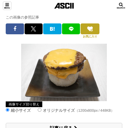
この画像の参照記事
お気に入り
画像サイズ切り替え
縮小サイズ
オリジナルサイズ
（1200x800px / 448KB）