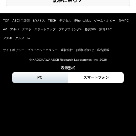
記事に戻る
TOP
ASCII倶楽部
ビジネス
TECH
デジタル
iPhone/Mac
ゲーム・ホビー
自作PC
AV
アキバ
スマホ
スタートアップ
プログラミング+
格安SIM
家電ASCII
アスキーグルメ
IoT
サイトポリシー
プライバシーポリシー
運営会社
お問い合わせ
広告掲載
© KADOKAWA ASCII Research Laboratories, Inc.
2026
表示形式
PC
スマートフォン