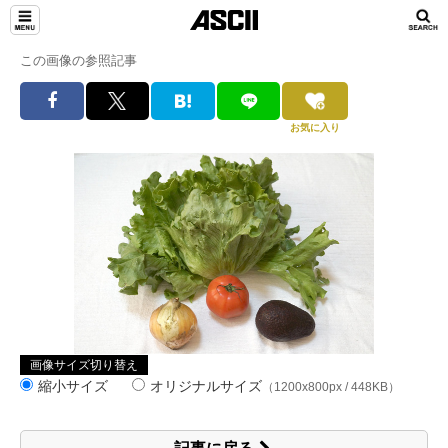
この画像の参照記事
お気に入り
画像サイズ切り替え
縮小サイズ
オリジナルサイズ
（1200x800px / 448KB）