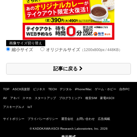
画像サイズ切り替え
縮小サイズ
オリジナルサイズ
（1200x800px / 448KB）
記事に戻る
TOP
ASCII倶楽部
ビジネス
TECH
デジタル
iPhone/Mac
ゲーム・ホビー
自作PC
AV
アキバ
スマホ
スタートアップ
プログラミング+
格安SIM
家電ASCII
アスキーグルメ
IoT
サイトポリシー
プライバシーポリシー
運営会社
お問い合わせ
広告掲載
© KADOKAWA ASCII Research Laboratories, Inc.
2026
表示形式