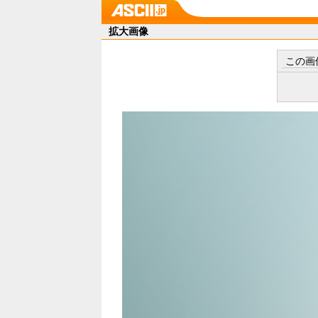
拡大画像
この画