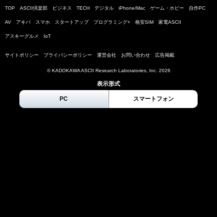
TOP
ASCII倶楽部
ビジネス
TECH
デジタル
iPhone/Mac
ゲーム・ホビー
自作PC
AV
アキバ
スマホ
スタートアップ
プログラミング+
格安SIM
家電ASCII
アスキーグルメ
IoT
サイトポリシー
プライバシーポリシー
運営会社
お問い合わせ
広告掲載
© KADOKAWA ASCII Research Laboratories, Inc.
2026
表示形式
PC
スマートフォン