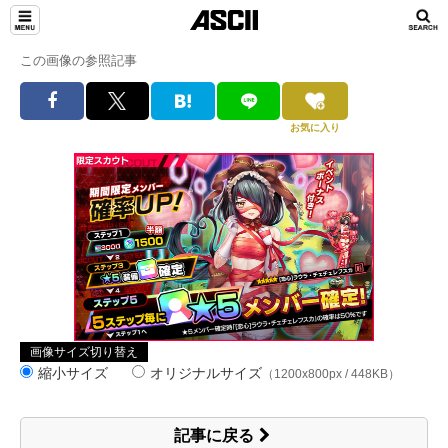
この画像の参照記事
お気に入り
画像サイズ切り替え
縮小サイズ
オリジナルサイズ
（1200x800px / 448KB）
記事に戻る