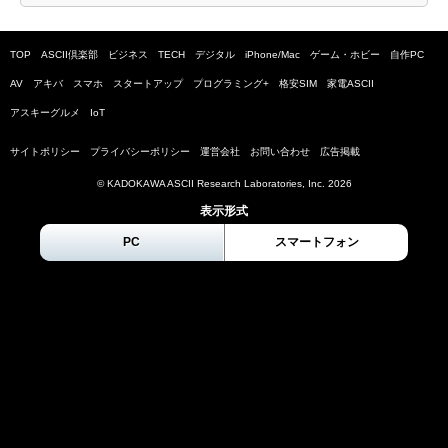
TOP
ASCII倶楽部
ビジネス
TECH
デジタル
iPhone/Mac
ゲーム・ホビー
自作PC
AV
アキバ
スマホ
スタートアップ
プログラミング+
格安SIM
家電ASCII
アスキーグルメ
IoT
サイトポリシー
プライバシーポリシー
運営会社
お問い合わせ
広告掲載
© KADOKAWA ASCII Research Laboratories, Inc.
2026
表示形式
PC
スマートフォン