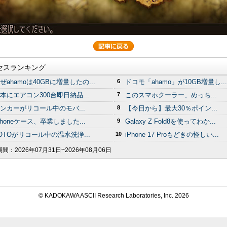
セスランキング
ぜahamoは40GBに増量したの...
6
ドコモ「ahamo」が10GB増量し...
本にエアコン300台即日納品...
7
このスマホクーラー、めっち...
ンカーがリコール中のモバ...
8
【今日から】最大30％ポイン...
Phoneケース、卒業しました...
9
Galaxy Z Fold8を使ってわか...
OTOがリコール中の温水洗浄...
10
iPhone 17 Proもどきの怪しい...
期間：
2026年07月31日~2026年08月06日
© KADOKAWA ASCII Research Laboratories, Inc.
2026