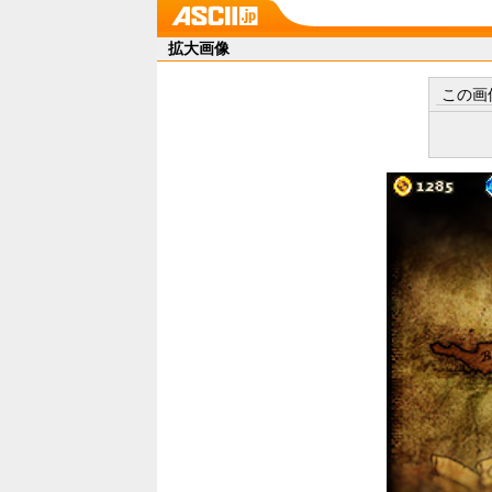
拡大画像
この画