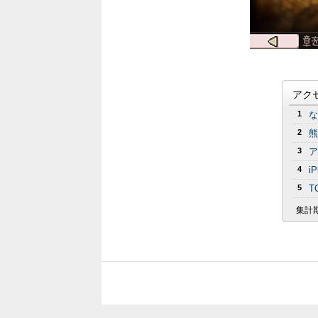
アク
1
な
2
熊
3
ア
4
i
5
T
集計