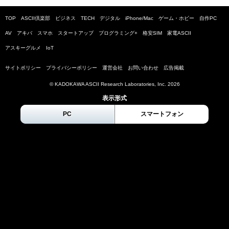
TOP
ASCII倶楽部
ビジネス
TECH
デジタル
iPhone/Mac
ゲーム・ホビー
自作PC
AV
アキバ
スマホ
スタートアップ
プログラミング+
格安SIM
家電ASCII
アスキーグルメ
IoT
サイトポリシー
プライバシーポリシー
運営会社
お問い合わせ
広告掲載
© KADOKAWA ASCII Research Laboratories, Inc.
2026
表示形式
PC
スマートフォン