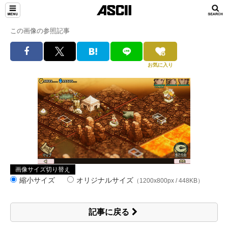
この画像の参照記事
お気に入り
画像サイズ切り替え
縮小サイズ
オリジナルサイズ
（1200x800px / 448KB）
記事に戻る