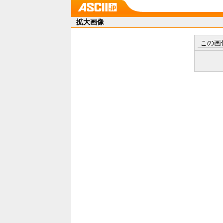
拡大画像
この画