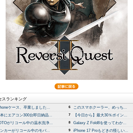
セスランキング
Phoneケース、卒業しました...
6
このスマホクーラー、めっち...
本にエアコン300台即日納品...
7
【今日から】最大30％ポイン...
OTOがリコール中の温水洗浄...
8
Galaxy Z Fold8を使ってわか...
ンカーがリコール中のモバ...
9
iPhone 17 Proもどきの怪しい...