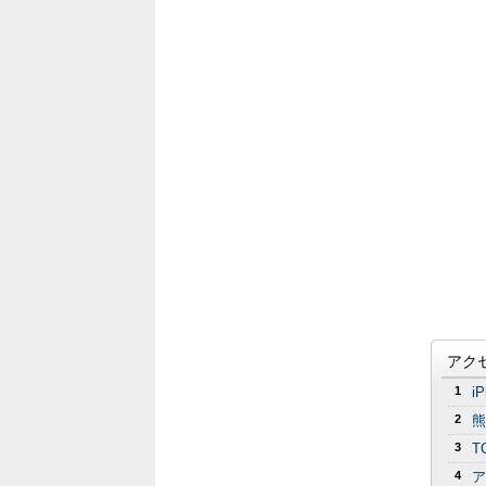
アク
1
i
2
熊
3
T
4
ア