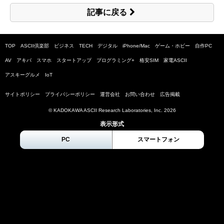
記事に戻る
TOP
ASCII倶楽部
ビジネス
TECH
デジタル
iPhone/Mac
ゲーム・ホビー
自作PC
AV
アキバ
スマホ
スタートアップ
プログラミング+
格安SIM
家電ASCII
アスキーグルメ
IoT
サイトポリシー
プライバシーポリシー
運営会社
お問い合わせ
広告掲載
© KADOKAWA ASCII Research Laboratories, Inc.
2026
表示形式
PC
スマートフォン