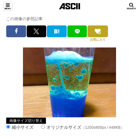
この画像の参照記事
お気に入り
画像サイズ切り替え
縮小サイズ
オリジナルサイズ
（1200x800px / 448KB）