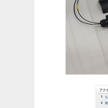
アク
1
な
2
熊