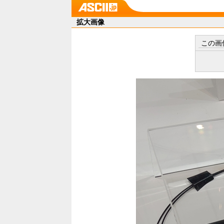
拡大画像
この画