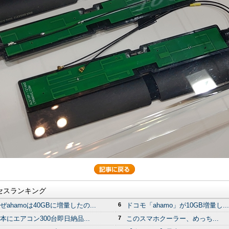
セスランキング
ぜahamoは40GBに増量したの...
6
ドコモ「ahamo」が10GB増量し...
本にエアコン300台即日納品...
7
このスマホクーラー、めっち...