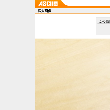
拡大画像
この画