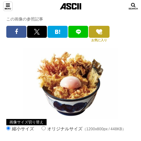
この画像の参照記事
お気に入り
画像サイズ切り替え
縮小サイズ
オリジナルサイズ
（1200x800px / 448KB）