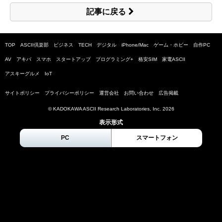
記事に戻る
TOP
ASCII倶楽部
ビジネス
TECH
デジタル
iPhone/Mac
ゲーム・ホビー
自作PC
AV
アキバ
スマホ
スタートアップ
プログラミング+
格安SIM
家電ASCII
アスキーグルメ
IoT
サイトポリシー
プライバシーポリシー
運営会社
お問い合わせ
広告掲載
© KADOKAWA ASCII Research Laboratories, Inc.
2026
表示形式
PC
スマートフォン