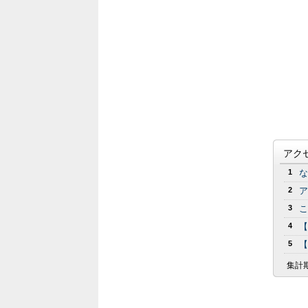
アク
1
な
2
ア
3
こ
4
【
5
【
集計