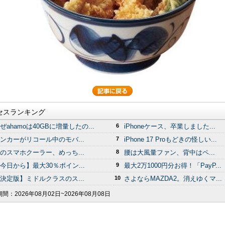
セスランキング
ぜahamoは40GBに増量したの...
6
iPhoneケース、卒業しました...
ンカーがリコール中のモバ...
7
iPhone 17 Proもどきの怪しい...
のスマホクーラー、めっち...
8
腰は大風量ファン、背中はペ...
今日から】最大30％ポイン...
9
最大2万1000円分お得！「PayP...
決定版】ミドルクラスのス...
10
さよならMAZDA2。消えゆくマ...
期間：
2026年08月02日~2026年08月08日