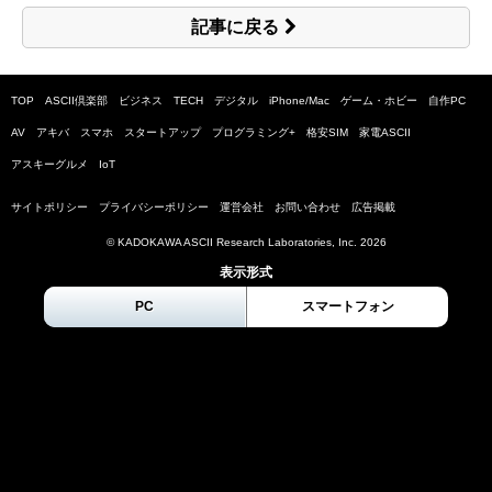
記事に戻る
TOP
ASCII倶楽部
ビジネス
TECH
デジタル
iPhone/Mac
ゲーム・ホビー
自作PC
AV
アキバ
スマホ
スタートアップ
プログラミング+
格安SIM
家電ASCII
アスキーグルメ
IoT
サイトポリシー
プライバシーポリシー
運営会社
お問い合わせ
広告掲載
© KADOKAWA ASCII Research Laboratories, Inc.
2026
表示形式
PC
スマートフォン