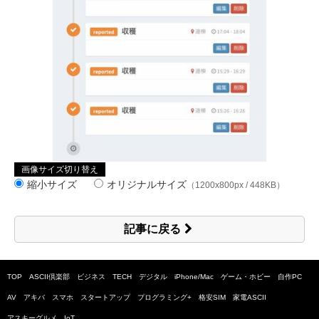
画像サイズ切り替え
縮小サイズ
オリジナルサイズ
（1200x800px / 448KB）
記事に戻る
TOP
ASCII倶楽部
ビジネス
TECH
デジタル
iPhone/Mac
ゲーム・ホビー
自作PC
AV
アキバ
スマホ
スタートアップ
プログラミング+
格安SIM
家電ASCII
アスキーグルメ
IoT