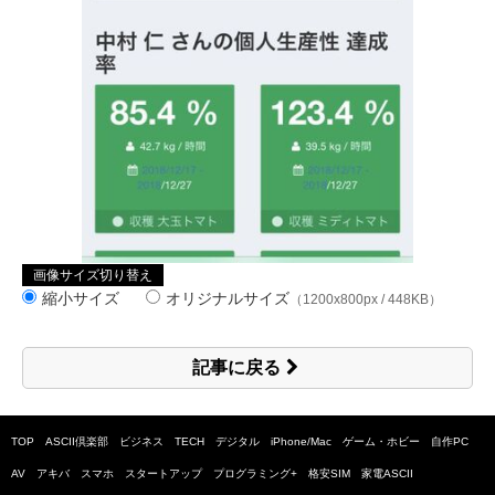
画像サイズ切り替え
縮小サイズ
オリジナルサイズ
（1200x800px / 448KB）
記事に戻る
TOP
ASCII倶楽部
ビジネス
TECH
デジタル
iPhone/Mac
ゲーム・ホビー
自作PC
AV
アキバ
スマホ
スタートアップ
プログラミング+
格安SIM
家電ASCII