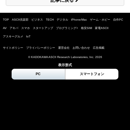
記事に戻る
TOP
ASCII倶楽部
ビジネス
TECH
デジタル
iPhone/Mac
ゲーム・ホビー
自作PC
AV
アキバ
スマホ
スタートアップ
プログラミング+
格安SIM
家電ASCII
アスキーグルメ
IoT
サイトポリシー
プライバシーポリシー
運営会社
お問い合わせ
広告掲載
© KADOKAWA ASCII Research Laboratories, Inc.
2026
表示形式
PC
スマートフォン