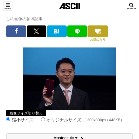
この画像の参照記事
お気に入り
画像サイズ切り替え
縮小サイズ
オリジナルサイズ
（1200x800px / 448KB）