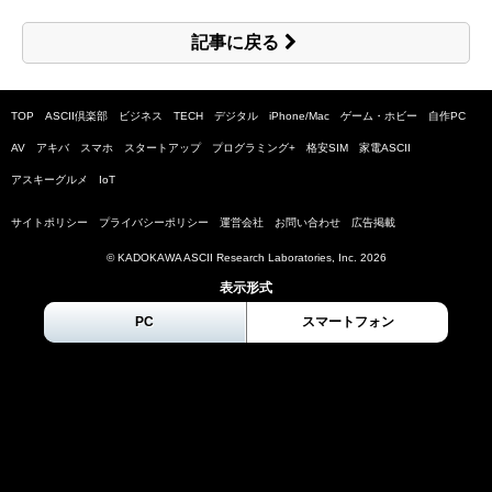
記事に戻る
TOP
ASCII倶楽部
ビジネス
TECH
デジタル
iPhone/Mac
ゲーム・ホビー
自作PC
AV
アキバ
スマホ
スタートアップ
プログラミング+
格安SIM
家電ASCII
アスキーグルメ
IoT
サイトポリシー
プライバシーポリシー
運営会社
お問い合わせ
広告掲載
© KADOKAWA ASCII Research Laboratories, Inc.
2026
表示形式
PC
スマートフォン