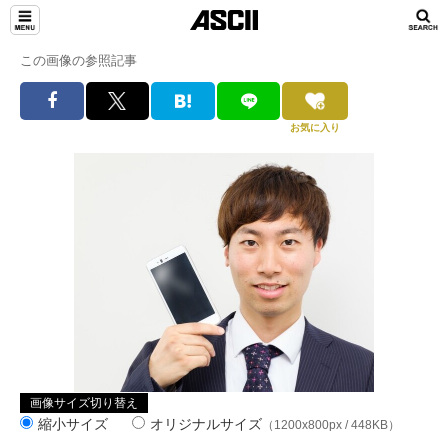
この画像の参照記事
お気に入り
画像サイズ切り替え
縮小サイズ
オリジナルサイズ
（1200x800px / 448KB）