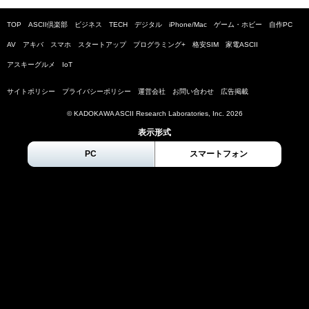
TOP
ASCII倶楽部
ビジネス
TECH
デジタル
iPhone/Mac
ゲーム・ホビー
自作PC
AV
アキバ
スマホ
スタートアップ
プログラミング+
格安SIM
家電ASCII
アスキーグルメ
IoT
サイトポリシー
プライバシーポリシー
運営会社
お問い合わせ
広告掲載
© KADOKAWA ASCII Research Laboratories, Inc.
2026
表示形式
PC
スマートフォン