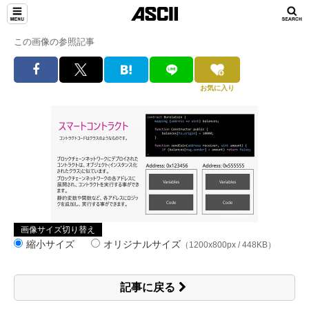
この画像の参照記事
お気に入り
画像サイズ切り替え
縮小サイズ
オリジナルサイズ
（1200x800px / 448KB）
記事に戻る