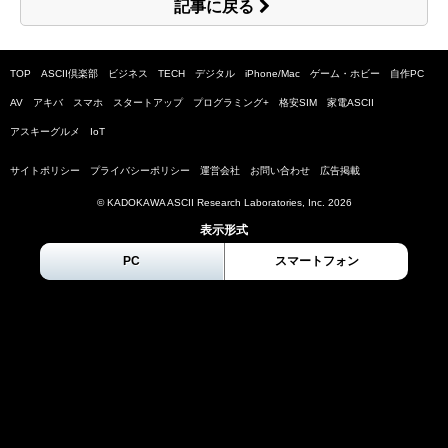
記事に戻る
TOP
ASCII倶楽部
ビジネス
TECH
デジタル
iPhone/Mac
ゲーム・ホビー
自作PC
AV
アキバ
スマホ
スタートアップ
プログラミング+
格安SIM
家電ASCII
アスキーグルメ
IoT
サイトポリシー
プライバシーポリシー
運営会社
お問い合わせ
広告掲載
© KADOKAWA ASCII Research Laboratories, Inc.
2026
表示形式
PC
スマートフォン