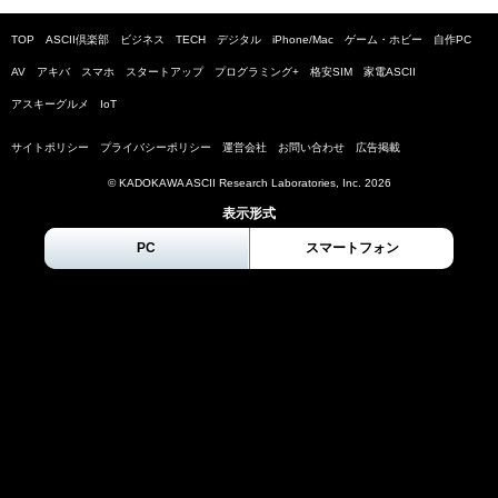
TOP
ASCII倶楽部
ビジネス
TECH
デジタル
iPhone/Mac
ゲーム・ホビー
自作PC
AV
アキバ
スマホ
スタートアップ
プログラミング+
格安SIM
家電ASCII
アスキーグルメ
IoT
サイトポリシー
プライバシーポリシー
運営会社
お問い合わせ
広告掲載
© KADOKAWA ASCII Research Laboratories, Inc.
2026
表示形式
PC
スマートフォン