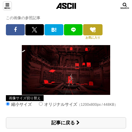
この画像の参照記事
お気に入り
画像サイズ切り替え
縮小サイズ
オリジナルサイズ
（1200x800px / 448KB）
記事に戻る