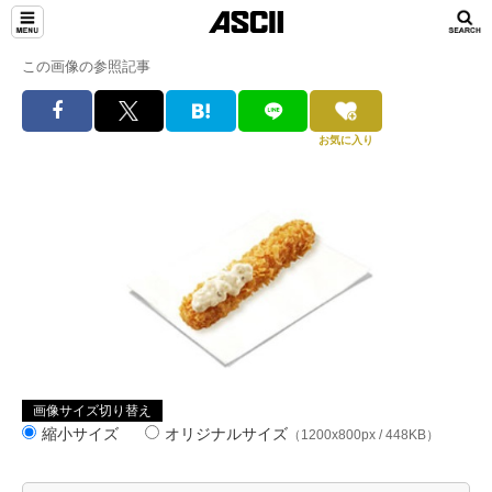
この画像の参照記事
お気に入り
画像サイズ切り替え
縮小サイズ
オリジナルサイズ
（1200x800px / 448KB）