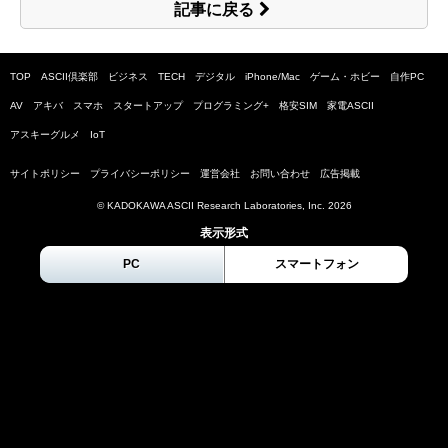
記事に戻る
TOP
ASCII倶楽部
ビジネス
TECH
デジタル
iPhone/Mac
ゲーム・ホビー
自作PC
AV
アキバ
スマホ
スタートアップ
プログラミング+
格安SIM
家電ASCII
アスキーグルメ
IoT
サイトポリシー
プライバシーポリシー
運営会社
お問い合わせ
広告掲載
© KADOKAWA ASCII Research Laboratories, Inc.
2026
表示形式
PC
スマートフォン