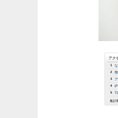
アク
1
な
2
熊
3
ア
4
i
5
T
集計