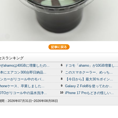
セスランキング
ぜahamoは40GBに増量したの...
6
ドコモ「ahamo」が10GB増量し...
本にエアコン300台即日納品...
7
このスマホクーラー、めっち...
ンカーがリコール中のモバ...
8
【今日から】最大30％ポイン...
Phoneケース、卒業しました...
9
Galaxy Z Fold8を使ってわか...
OTOがリコール中の温水洗浄...
10
iPhone 17 Proもどきの怪しい...
期間：
2026年07月31日~2026年08月06日