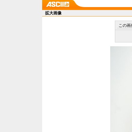
拡大画像
この画