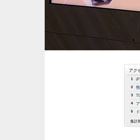
アク
1
i
2
熊
3
T
4
ア
5
ド
集計