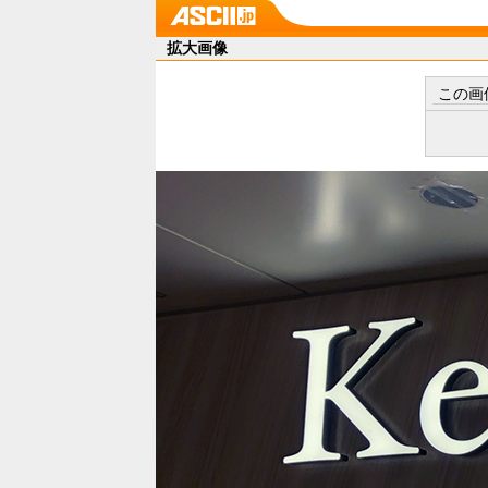
拡大画像
この画