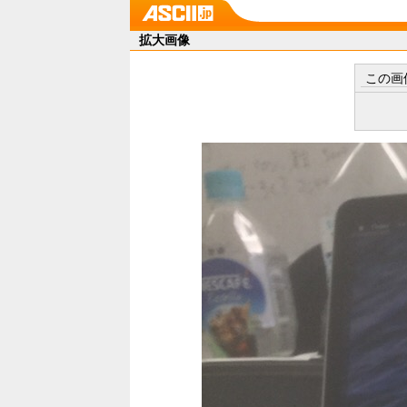
拡大画像
この画