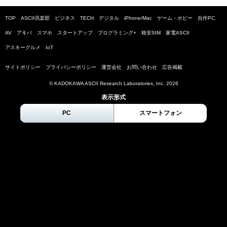
TOP
ASCII倶楽部
ビジネス
TECH
デジタル
iPhone/Mac
ゲーム・ホビー
自作PC
AV
アキバ
スマホ
スタートアップ
プログラミング+
格安SIM
家電ASCII
アスキーグルメ
IoT
サイトポリシー
プライバシーポリシー
運営会社
お問い合わせ
広告掲載
© KADOKAWA ASCII Research Laboratories, Inc.
2026
表示形式
PC
スマートフォン