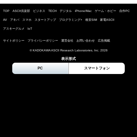
TOP
ASCII倶楽部
ビジネス
TECH
デジタル
iPhone/Mac
ゲーム・ホビー
自作PC
AV
アキバ
スマホ
スタートアップ
プログラミング+
格安SIM
家電ASCII
アスキーグルメ
IoT
サイトポリシー
プライバシーポリシー
運営会社
お問い合わせ
広告掲載
© KADOKAWA ASCII Research Laboratories, Inc.
2026
表示形式
PC
スマートフォン