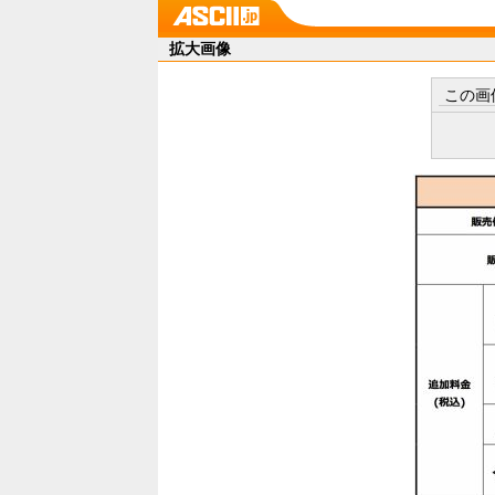
拡大画像
この画