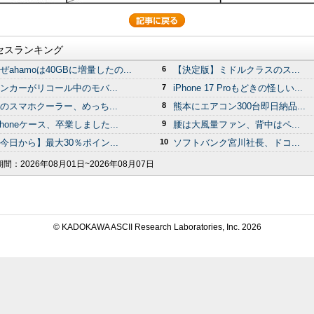
セスランキング
ぜahamoは40GBに増量したの...
6
【決定版】ミドルクラスのス...
ンカーがリコール中のモバ...
7
iPhone 17 Proもどきの怪しい...
のスマホクーラー、めっち...
8
熊本にエアコン300台即日納品...
Phoneケース、卒業しました...
9
腰は大風量ファン、背中はペ...
今日から】最大30％ポイン...
10
ソフトバンク宮川社長、ドコ...
期間：
2026年08月01日~2026年08月07日
© KADOKAWA ASCII Research Laboratories, Inc.
2026