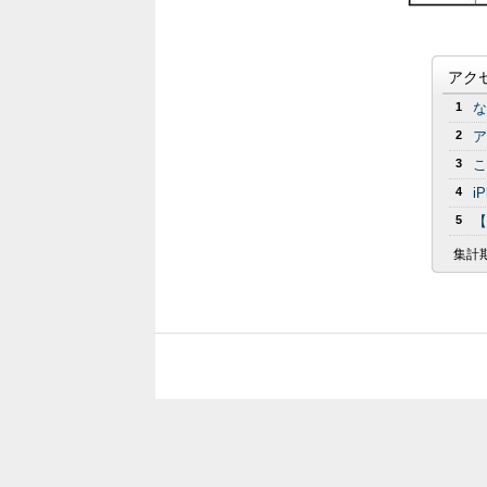
アク
1
な
2
ア
3
こ
4
i
5
【
集計