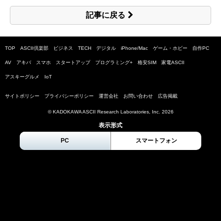
記事に戻る
TOP
ASCII倶楽部
ビジネス
TECH
デジタル
iPhone/Mac
ゲーム・ホビー
自作PC
AV
アキバ
スマホ
スタートアップ
プログラミング+
格安SIM
家電ASCII
アスキーグルメ
IoT
サイトポリシー
プライバシーポリシー
運営会社
お問い合わせ
広告掲載
© KADOKAWA ASCII Research Laboratories, Inc.
2026
表示形式
PC
スマートフォン