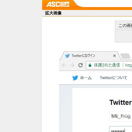
拡大画像
この画