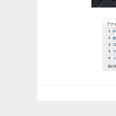
アク
1
i
2
熊
3
T
4
ア
5
ド
集計