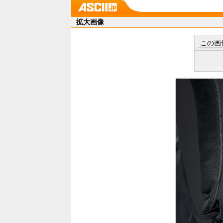
拡大画像
この画