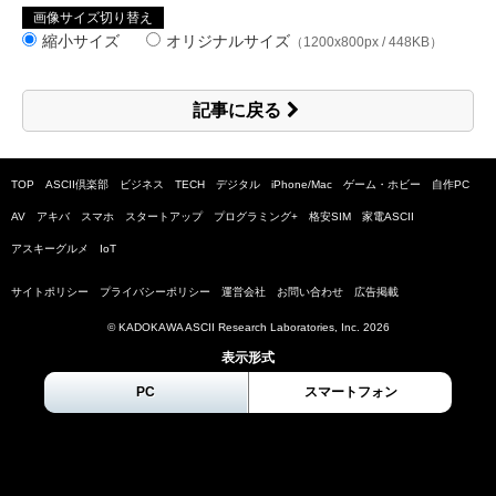
画像サイズ切り替え
縮小サイズ
オリジナルサイズ
（1200x800px / 448KB）
記事に戻る
TOP
ASCII倶楽部
ビジネス
TECH
デジタル
iPhone/Mac
ゲーム・ホビー
自作PC
AV
アキバ
スマホ
スタートアップ
プログラミング+
格安SIM
家電ASCII
アスキーグルメ
IoT
サイトポリシー
プライバシーポリシー
運営会社
お問い合わせ
広告掲載
© KADOKAWA ASCII Research Laboratories, Inc.
2026
表示形式
PC
スマートフォン