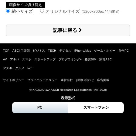
画像サイズ切り替え
縮小サイズ
オリジナルサイズ
（1200x800px / 448KB）
記事に戻る
TOP
ASCII倶楽部
ビジネス
TECH
デジタル
iPhone/Mac
ゲーム・ホビー
自作PC
AV
アキバ
スマホ
スタートアップ
プログラミング+
格安SIM
家電ASCII
アスキーグルメ
IoT
サイトポリシー
プライバシーポリシー
運営会社
お問い合わせ
広告掲載
© KADOKAWA ASCII Research Laboratories, Inc.
2026
表示形式
PC
スマートフォン