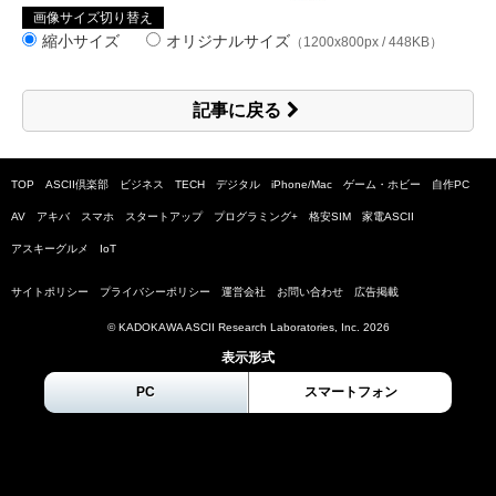
画像サイズ切り替え
縮小サイズ
オリジナルサイズ
（1200x800px / 448KB）
記事に戻る
TOP
ASCII倶楽部
ビジネス
TECH
デジタル
iPhone/Mac
ゲーム・ホビー
自作PC
AV
アキバ
スマホ
スタートアップ
プログラミング+
格安SIM
家電ASCII
アスキーグルメ
IoT
サイトポリシー
プライバシーポリシー
運営会社
お問い合わせ
広告掲載
© KADOKAWA ASCII Research Laboratories, Inc.
2026
表示形式
PC
スマートフォン