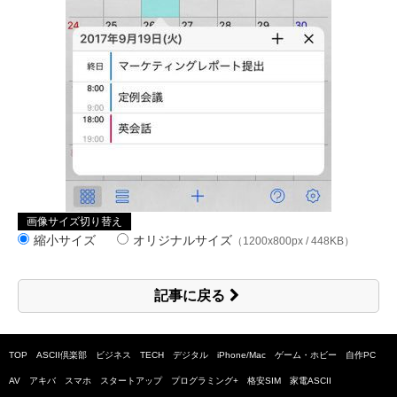
画像サイズ切り替え
縮小サイズ
オリジナルサイズ
（1200x800px / 448KB）
記事に戻る
TOP
ASCII倶楽部
ビジネス
TECH
デジタル
iPhone/Mac
ゲーム・ホビー
自作PC
AV
アキバ
スマホ
スタートアップ
プログラミング+
格安SIM
家電ASCII