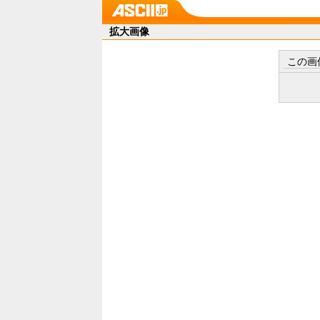
拡大画像
この画