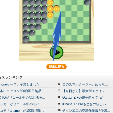
セスランキング
Phoneケース、卒業しました...
6
このスマホクーラー、めっち...
本にエアコン300台即日納品...
7
【今日から】最大30％ポイン...
OTOがリコール中の温水洗浄...
8
Galaxy Z Fold8を使ってわか...
ンカーがリコール中のモバ...
9
iPhone 17 Proもどきの怪しい...
コモ「ahamo」が10GB増量し...
10
チタン加工の空調作業服が800...