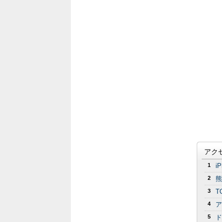
アク
1
i
2
熊
3
T
4
ア
5
ド